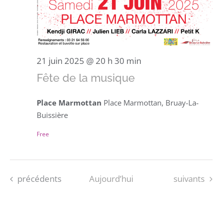
21 juin 2025 @ 20 h 30 min
Fête de la musique
Place Marmottan
Place Marmottan, Bruay-La-
Buissière
Free
Évènements
Évènements
précédents
Aujourd’hui
suivants
S’ABONNER AU CALENDRIER