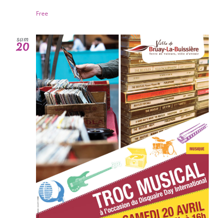
Free
sam
20