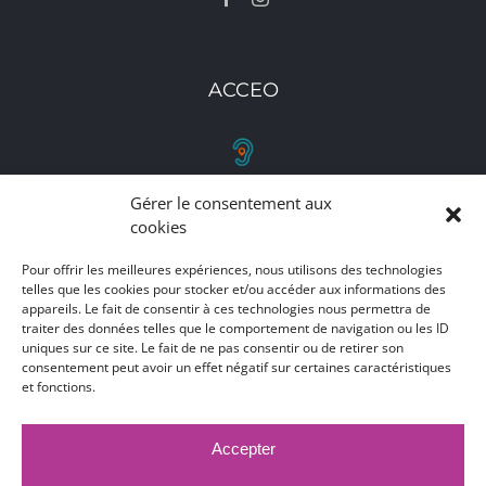
ACCEO
Gérer le consentement aux
RETROUVEZ-NOUS
cookies
Toutes nos adresses, coordonnées et horaires
Pour offrir les meilleures expériences, nous utilisons des technologies
d'ouverture
telles que les cookies pour stocker et/ou accéder aux informations des
appareils. Le fait de consentir à ces technologies nous permettra de
traiter des données telles que le comportement de navigation ou les ID
CLIQUEZ ICI
uniques sur ce site. Le fait de ne pas consentir ou de retirer son
consentement peut avoir un effet négatif sur certaines caractéristiques
et fonctions.
Accepter
MARCHÉS PUBLICS
MENTIONS LÉGALES