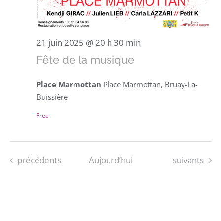
21 juin 2025 @ 20 h 30 min
Fête de la musique
Place Marmottan
Place Marmottan, Bruay-La-
Buissière
Free
Évènements
Évènements
précédents
Aujourd’hui
suivants
S’ABONNER AU CALENDRIER