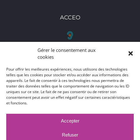
ACCEO
Gérer le consentement aux
RETROUVEZ-NOUS
cookies
Toutes nos adresses, coordonnées et horaires
Pour offrir les meilleures expériences, nous utilisons des technologies
telles que les cookies pour stocker et/ou accéder aux informations des
d'ouverture
appareils. Le fait de consentir à ces technologies nous permettra de
traiter des données telles que le comportement de navigation ou les ID
CLIQUEZ ICI
uniques sur ce site. Le fait de ne pas consentir ou de retirer son
consentement peut avoir un effet négatif sur certaines caractéristiques
et fonctions.
Accepter
MARCHÉS PUBLICS
MENTIONS LÉGALES
DÉCLARATION D'ACCESSIBILITÉ
Refuser
PUBLICATIONS LÉGALES
CONTACT