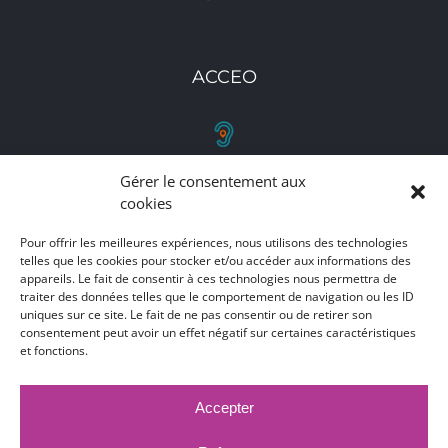
ACCEO
Gérer le consentement aux
RETROUVEZ-NOUS
cookies
Toutes nos adresses, coordonnées et horaires
Pour offrir les meilleures expériences, nous utilisons des technologies
d'ouverture
telles que les cookies pour stocker et/ou accéder aux informations des
appareils. Le fait de consentir à ces technologies nous permettra de
traiter des données telles que le comportement de navigation ou les ID
CLIQUEZ ICI
uniques sur ce site. Le fait de ne pas consentir ou de retirer son
consentement peut avoir un effet négatif sur certaines caractéristiques
et fonctions.
Accepter
MARCHÉS PUBLICS
MENTIONS LÉGALES
DÉCLARATION D'ACCESSIBILITÉ