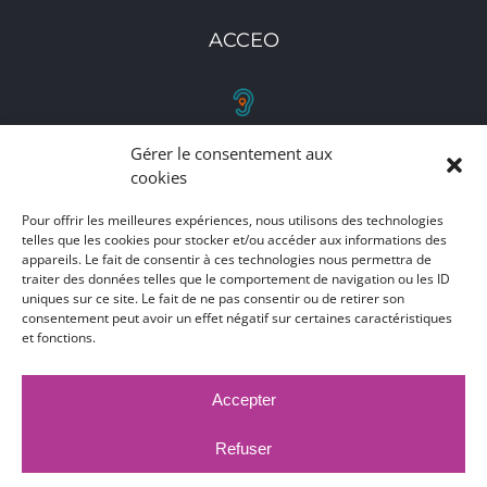
ACCEO
Gérer le consentement aux
RETROUVEZ-NOUS
cookies
Toutes nos adresses, coordonnées et horaires
Pour offrir les meilleures expériences, nous utilisons des technologies
d'ouverture
telles que les cookies pour stocker et/ou accéder aux informations des
appareils. Le fait de consentir à ces technologies nous permettra de
traiter des données telles que le comportement de navigation ou les ID
CLIQUEZ ICI
uniques sur ce site. Le fait de ne pas consentir ou de retirer son
consentement peut avoir un effet négatif sur certaines caractéristiques
et fonctions.
Accepter
MARCHÉS PUBLICS
MENTIONS LÉGALES
DÉCLARATION D'ACCESSIBILITÉ
Refuser
PUBLICATIONS LÉGALES
CONTACT
ACCEO
© 2017 -
2026 |
Ville de Bruay-La-Buissière