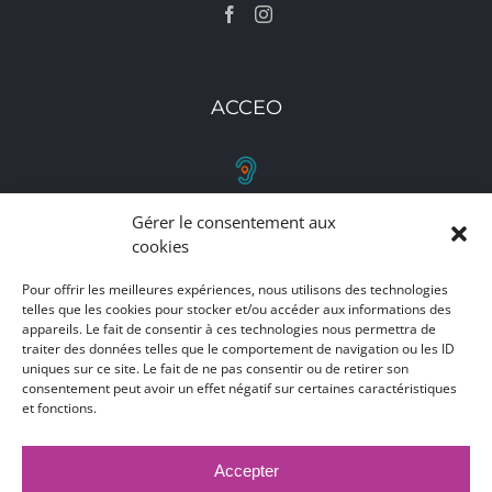
ACCEO
Gérer le consentement aux
RETROUVEZ-NOUS
cookies
Toutes nos adresses, coordonnées et horaires
Pour offrir les meilleures expériences, nous utilisons des technologies
d'ouverture
telles que les cookies pour stocker et/ou accéder aux informations des
appareils. Le fait de consentir à ces technologies nous permettra de
traiter des données telles que le comportement de navigation ou les ID
CLIQUEZ ICI
uniques sur ce site. Le fait de ne pas consentir ou de retirer son
consentement peut avoir un effet négatif sur certaines caractéristiques
et fonctions.
Accepter
MARCHÉS PUBLICS
MENTIONS LÉGALES