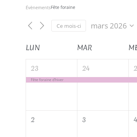
Fête foraine
Évènements
mars 2026
Ce mois-ci
Sélectionnez
une
Calendrier
LUN
MAR
M
date.
de
1
1
1
23
24
évènement,
évènement,
é
Fête foraine d’hiver
Évènements
0
0
2
3
évènement,
évènement,
é