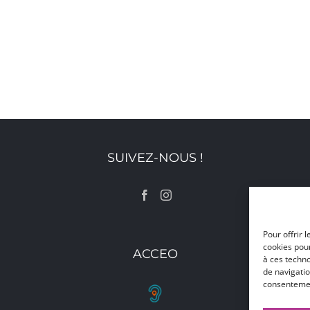
SUIVEZ-NOUS !
Pour offrir 
cookies pour
ACCEO
à ces techn
de navigatio
consentement