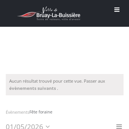
Passer
au
contenu
Aucun résultat trouvé pour cette vue. Passer aux
évènements suivants
.
Fête foraine
Fête foraine
Évènements
01/05/2026
Na