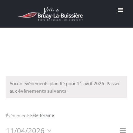
Passer
au
contenu
Aucun évènements planifié pour 11 avril 2026. Passer
aux
évènements suivants
.
Fête foraine
Fête foraine
Évènements
11/04/2026
Na