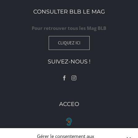
CONSULTER BLB LE MAG
Pour retrouver tous les Mag BLB
CLIQUEZ ICI
SUIVEZ-NOUS !
ACCEO
Gérer le consentement aux
RETROUVEZ-NOUS