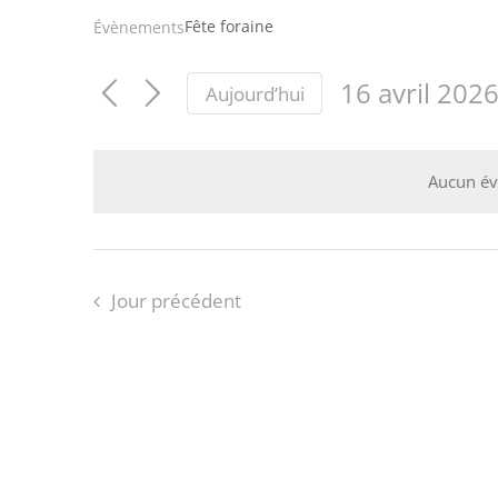
Fête foraine
Évènements
16 avril 202
Aujourd’hui
Sélectionnez
une
date.
Aucun év
Jour précédent