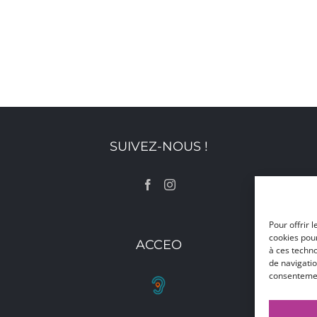
SUIVEZ-NOUS !
Pour offrir 
cookies pour
ACCEO
à ces techn
de navigatio
consentement