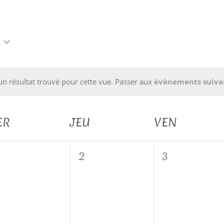
n résultat trouvé pour cette vue. Passer aux
évènements suiva
ER
JEU
VEN
0
0
0
1
2
3
vènement,
évènement,
évènement,