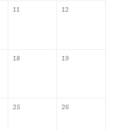
0
0
11
12
évènement,
évènement,
0
0
18
19
évènement,
évènement,
0
0
25
26
évènement,
évènement,