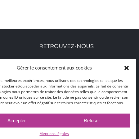
RETROUVEZ-NOUS
Toutes nos adresses, coordonnées et horaires
Gérer le consentement aux cookies
d'ouverture
les meilleures expériences, nous utilisons des technologies telles que les
 stocker et/ou accéder aux informations des appareils. Le fait de consentir
CLIQUEZ ICI
ologies nous permettra de traiter des données telles que le comportement
n ou les ID uniques sur ce site. Le fait de ne pas consentir ou de retirer son
 peut avoir un effet négatif sur certaines caractéristiques et fonctions.
Accepter
Refuser
CEO
Mentions légales
© 2017 -
2026 |
Ville de Bruay-La-Buissière