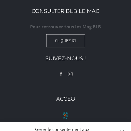
CONSULTER BLB LE MAG
Pour retrouver tous les Mag BLB
CLIQUEZ ICI
SUIVEZ-NOUS !
ACCEO
Gérer le consentement aux
RETROUVEZ-NOUS