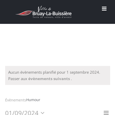
Passer
au
contenu
Aucun évènements planifié pour 1 septembre 2024.
Passer aux
évènements suivants
.
Humour
Humour
Évènements
01/09/2024
Na