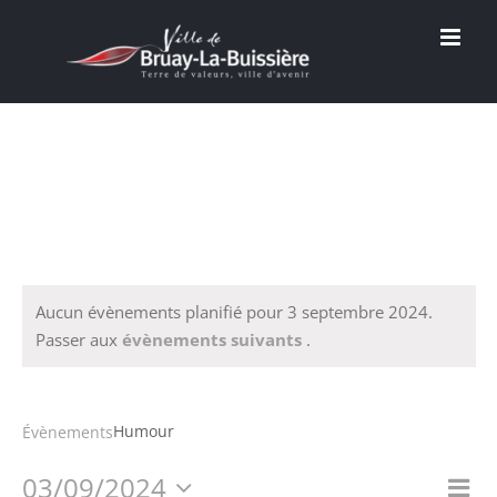
Passer
au
contenu
Aucun évènements planifié pour 3 septembre 2024.
Passer aux
évènements suivants
.
Humour
Humour
Évènements
03/09/2024
Na