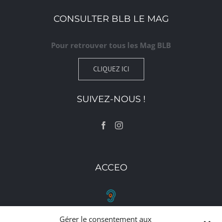
CONSULTER BLB LE MAG
Pour retrouver tous les Mag BLB
CLIQUEZ ICI
SUIVEZ-NOUS !
ACCEO
Gérer le consentement aux
RETROUVEZ-NOUS