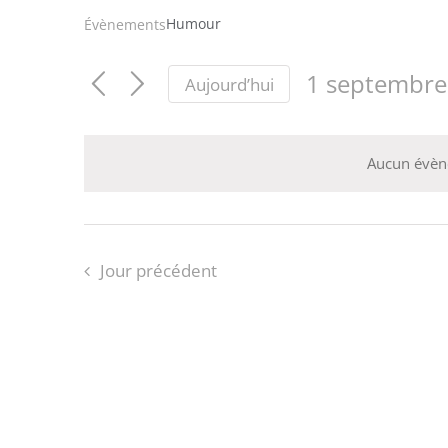
Humour
Évènements
1 septembre
Aujourd’hui
Sélectionnez
une
date.
Aucun évèn
Jour précédent