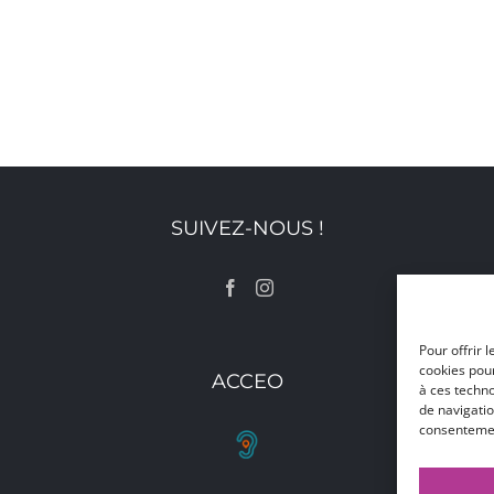
SUIVEZ-NOUS !
Pour offrir 
cookies pour
ACCEO
à ces techn
de navigatio
consentement