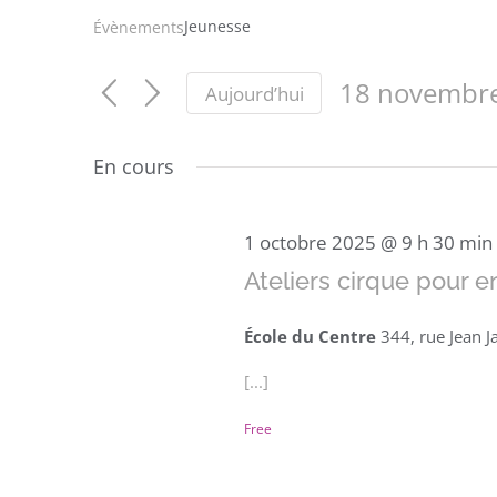
Jeunesse
Évènements
18 novembr
Aujourd’hui
Sélectionnez
une
En cours
date.
1 octobre 2025 @ 9 h 30 min
Ateliers cirque pour e
École du Centre
344, rue Jean J
[...]
Free