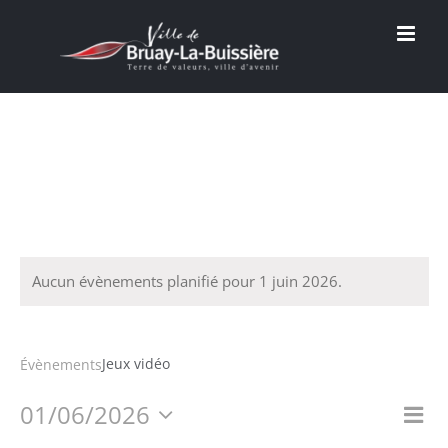
Passer
au
contenu
Aucun évènements planifié pour 1 juin 2026.
Jeux vidéo
Jeux vidéo
Évènements
01/06/2026
Na
Nav
Jour
Sélectionnez