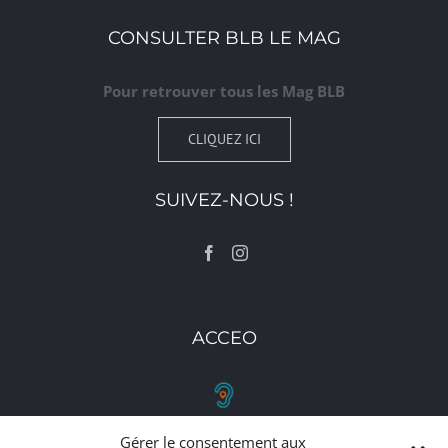
CONSULTER BLB LE MAG
Pour retrouver tous les Mag BLB
CLIQUEZ ICI
SUIVEZ-NOUS !
ACCEO
Gérer le consentement aux
RETROUVEZ-NOUS