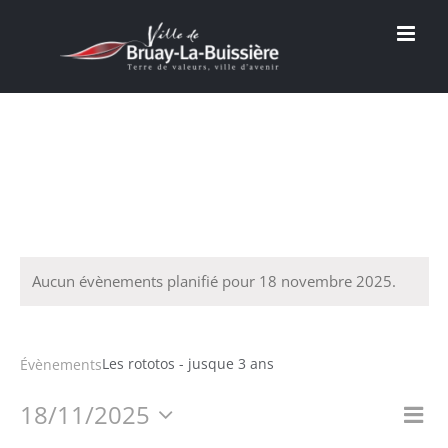
Passer
au
contenu
Aucun évènements planifié pour 18 novembre 2025.
Les rototos - jusque 3 ans
Les rototos - jusque 3 ans
Évènements
18/11/2025
Na
Nav
Jour
Sélectionnez