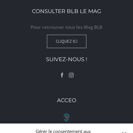
CONSULTER BLB LE MAG
Pour retrouver tous les Mag BLB
CLIQUEZ ICI
SUIVEZ-NOUS !
ACCEO
Gérer le consentement aux
RETROUVEZ-NOUS