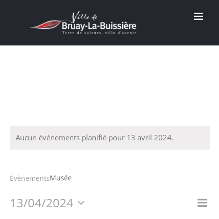
Passer
au
contenu
Aucun évènements planifié pour 13 avril 2024.
Musée
Musée
Évènements
13/04/2024
Na
Nav
Jour
Sélectionnez