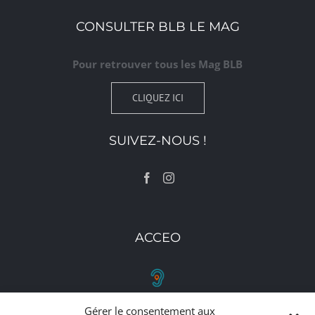
CONSULTER BLB LE MAG
Pour retrouver tous les Mag BLB
CLIQUEZ ICI
SUIVEZ-NOUS !
ACCEO
Gérer le consentement aux
RETROUVEZ-NOUS