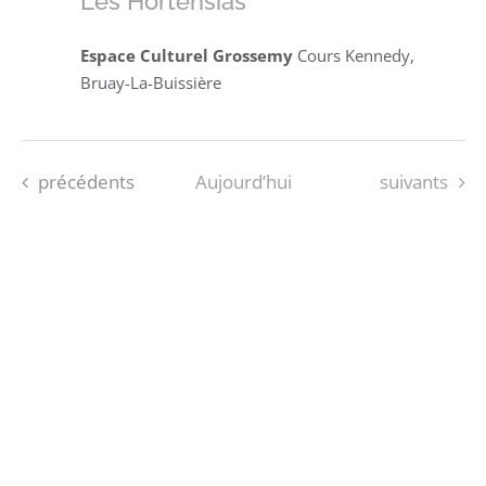
Les Hortensias
Espace Culturel Grossemy
Cours Kennedy,
Bruay-La-Buissière
Évènements
Évènements
précédents
Aujourd’hui
suivants
S’ABONNER AU CALENDRIER