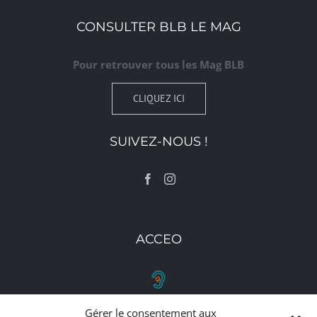
CONSULTER BLB LE MAG
Pour retrouver tous les Mag BLB
CLIQUEZ ICI
SUIVEZ-NOUS !
ACCEO
Gérer le consentement aux
RETROUVEZ-NOUS