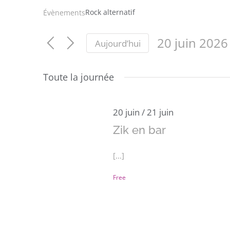
Rock alternatif
Évènements
20 juin 2026
Aujourd’hui
Sélectionnez
une
Toute la journée
date.
20 juin
/
21 juin
Zik en bar
[...]
Free