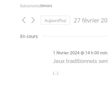
Séniors
Évènements
27 février 2
Aujourd’hui
Sélectionnez
une
En cours
date.
1 février 2024 @ 14 h 00 min
Jeux traditionnels sen
[...]