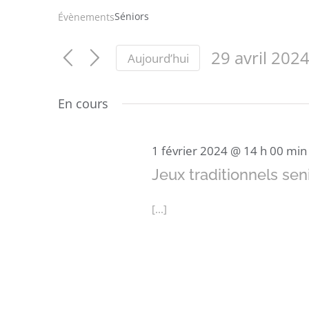
Séniors
Évènements
29 avril 202
Aujourd’hui
Sélectionnez
une
En cours
date.
1 février 2024 @ 14 h 00 min
Jeux traditionnels sen
[...]