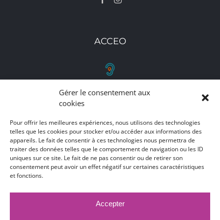
ACCEO
Gérer le consentement aux
RETROUVEZ-NOUS
cookies
Toutes nos adresses, coordonnées et horaires
Pour offrir les meilleures expériences, nous utilisons des technologies
telles que les cookies pour stocker et/ou accéder aux informations des
d'ouverture
appareils. Le fait de consentir à ces technologies nous permettra de
traiter des données telles que le comportement de navigation ou les ID
CLIQUEZ ICI
uniques sur ce site. Le fait de ne pas consentir ou de retirer son
consentement peut avoir un effet négatif sur certaines caractéristiques
et fonctions.
Accepter
MARCHÉS PUBLICS
MENTIONS LÉGALES