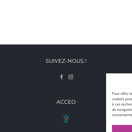
SUIVEZ-NOUS !
Pour offrir 
cookies pour
ACCEO
à ces techn
de navigatio
consentement