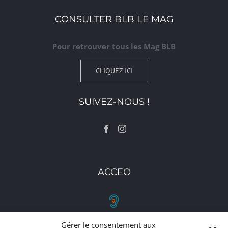
CONSULTER BLB LE MAG
Pour retrouver tous les Mag BLB
CLIQUEZ ICI
SUIVEZ-NOUS !
ACCEO
Gérer le consentement aux
RETROUVEZ-NOUS