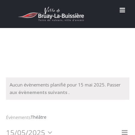
Passer
au
contenu
Aucun évènements planifié pour 15 mai 2025. Passer
aux
évènements suivants
.
Théâtre
Théâtre
Évènements
15/05/2025
Na