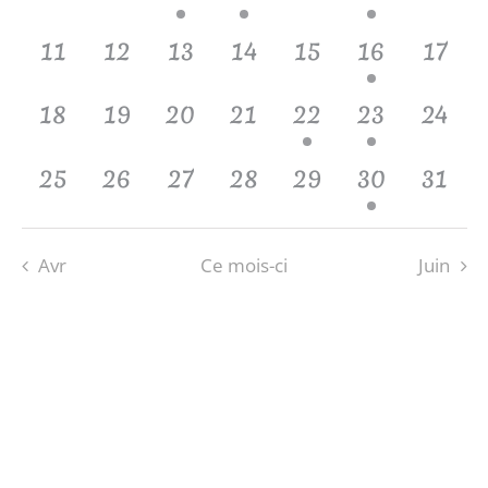
évènement,
évènement,
évènement,
évènements,
évènement,
évènement
évène
0
0
0
0
0
1
0
11
12
13
14
15
16
17
évènement,
évènement,
évènement,
évènement,
évènement,
évènement,
évène
0
0
0
0
1
1
0
18
19
20
21
22
23
24
évènement,
évènement,
évènement,
évènement,
évènement,
évènement,
évène
0
0
0
0
0
1
0
25
26
27
28
29
30
31
évènement,
évènement,
évènement,
évènement,
évènement,
évènement,
évène
Avr
Ce mois-ci
Juin
S’ABONNER AU CALENDRIER