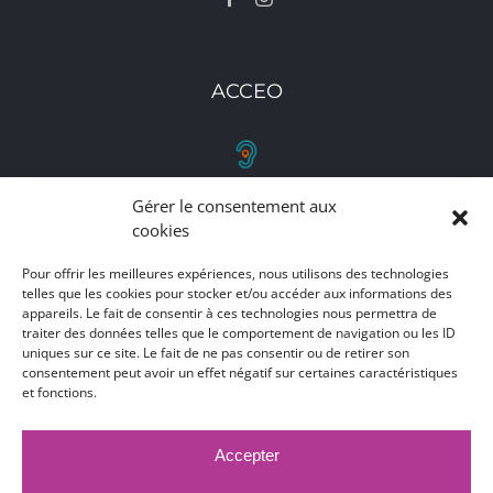
ACCEO
Gérer le consentement aux
RETROUVEZ-NOUS
cookies
Toutes nos adresses, coordonnées et horaires
Pour offrir les meilleures expériences, nous utilisons des technologies
d'ouverture
telles que les cookies pour stocker et/ou accéder aux informations des
appareils. Le fait de consentir à ces technologies nous permettra de
traiter des données telles que le comportement de navigation ou les ID
CLIQUEZ ICI
uniques sur ce site. Le fait de ne pas consentir ou de retirer son
consentement peut avoir un effet négatif sur certaines caractéristiques
et fonctions.
Accepter
MARCHÉS PUBLICS
MENTIONS LÉGALES