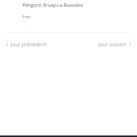
Périgord, Bruay-La-Buissière
Free
Jour précédent
Jour suivant
S’ABONNER AU CALENDRIER