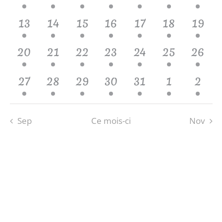
évènement,
évènement,
évènements,
évènements,
évènement,
évènements
évène
1
2
2
2
4
6
4
13
14
15
16
17
18
19
évènement,
évènements,
évènements,
évènements,
évènements,
évènements
évène
4
5
5
4
5
8
4
20
21
22
23
24
25
26
évènements,
évènements,
évènements,
évènements,
évènements,
évènements
évène
3
4
3
2
3
2
2
27
28
29
30
31
1
2
évènements,
évènements,
évènements,
évènements,
évènements,
évènement
évèn
Sep
Ce mois-ci
Nov
S’ABONNER AU CALENDRIER