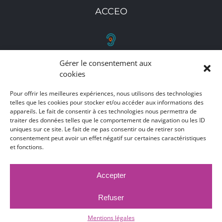
ACCEO
Gérer le consentement aux
RETROUVEZ-NOUS
cookies
Toutes nos adresses, coordonnées et horaires
Pour offrir les meilleures expériences, nous utilisons des technologies
d'ouverture
telles que les cookies pour stocker et/ou accéder aux informations des
appareils. Le fait de consentir à ces technologies nous permettra de
traiter des données telles que le comportement de navigation ou les ID
CLIQUEZ ICI
uniques sur ce site. Le fait de ne pas consentir ou de retirer son
consentement peut avoir un effet négatif sur certaines caractéristiques
et fonctions.
Accepter
MARCHÉS PUBLICS
MENTIONS LÉGALES
DÉCLARATION D'ACCESSIBILITÉ
Refuser
PUBLICATIONS LÉGALES
CONTACT
ACCEO
© 2017 -
2026 |
Ville de Bruay-La-Buissière
Mentions légales