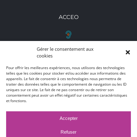
ACCEO
Gérer le consentement aux
RETROUVEZ-NOUS
cookies
Toutes nos adresses, coordonnées et horaires
Pour offrir les meilleures expériences, nous utilisons des technologies
telles que les cookies pour stocker et/ou accéder aux informations des
d'ouverture
appareils. Le fait de consentir à ces technologies nous permettra de
traiter des données telles que le comportement de navigation ou les ID
CLIQUEZ ICI
uniques sur ce site. Le fait de ne pas consentir ou de retirer son
consentement peut avoir un effet négatif sur certaines caractéristiques
et fonctions.
Accepter
MARCHÉS PUBLICS
MENTIONS LÉGALES
DÉCLARATION D'ACCESSIBILITÉ
Refuser
PUBLICATIONS LÉGALES
CONTACT