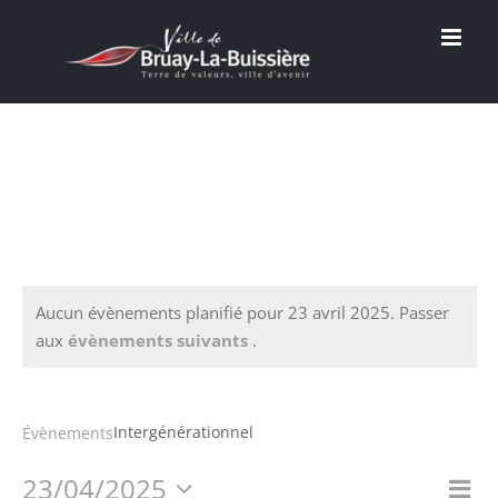
Passer
au
contenu
Aucun évènements planifié pour 23 avril 2025. Passer
aux
évènements suivants
.
Intergénérationnel
Intergénérationnel
Évènements
23/04/2025
Na