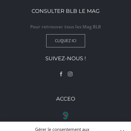
CONSULTER BLB LE MAG
Pour retrouver tous les Mag BLB
CLIQUEZ ICI
SUIVEZ-NOUS !
ACCEO
Gérer le consentement aux
RETROUVEZ-NOUS