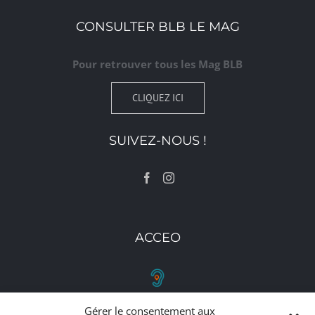
CONSULTER BLB LE MAG
Pour retrouver tous les Mag BLB
CLIQUEZ ICI
SUIVEZ-NOUS !
ACCEO
Gérer le consentement aux
RETROUVEZ-NOUS