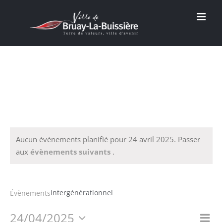
Passer
au
contenu
Aucun évènements planifié pour 24 avril 2025. Passer
aux
évènements suivants
.
Intergénérationnel
Intergénérationnel
Évènements
24/04/2025
Na