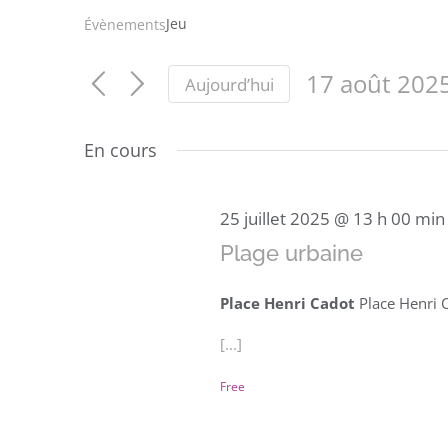
Jeu
Évènements
17 août 202
Aujourd’hui
Sélectionnez
une
En cours
date.
25 juillet 2025 @ 13 h 00 min
Plage urbaine
Place Henri Cadot
Place Henri 
[...]
Free