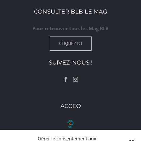
CONSULTER BLB LE MAG
Pour retrouver tous les Mag BLB
CLIQUEZ ICI
SUIVEZ-NOUS !
ACCEO
Gérer le consentement aux
RETROUVEZ-NOUS