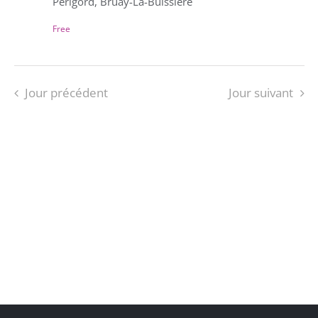
Périgord, Bruay-La-Buissière
Free
Jour précédent
Jour suivant
S’ABONNER AU CALENDRIER