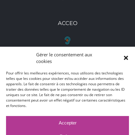
ACCEO
Gérer le consentement aux
RETROUVEZ-NOUS
cookies
Toutes nos adresses, coordonnées et horaires
Pour offrir les meilleures expériences, nous utilisons des technologies
d'ouverture
telles que les cookies pour stocker et/ou accéder aux informations des
appareils. Le fait de consentir à ces technologies nous permettra de
traiter des données telles que le comportement de navigation ou les ID
CLIQUEZ ICI
uniques sur ce site. Le fait de ne pas consentir ou de retirer son
consentement peut avoir un effet négatif sur certaines caractéristiques
et fonctions.
Accepter
MARCHÉS PUBLICS
MENTIONS LÉGALES
DÉCLARATION D'ACCESSIBILITÉ