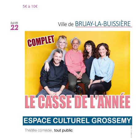
5€ à 10€
sam
22