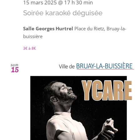
15 mars 2025 @ 17 h 30 min
Soirée karaoké déguisée
Salle Georges Hurtrel
Place du Rietz, Bruay-la-
buissière
3€ à 8€
sam
15