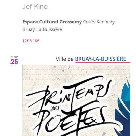
Jef Kino
Espace Culturel Grossemy
Cours Kennedy,
Bruay-La-Buissière
12€ à 18€
mar
25