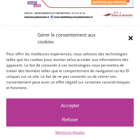
5 avril 2025 @ 10 h 00 min
/
19 avril 2025 @
Gérer le consentement aux
18 h 00 min
cookies
Quinzaine du vinyle
Pour offrir les meilleures expériences, nous utilisons des technologies
telles que les cookies pour stocker et/ou accéder aux informations des
Médiathèque Marcel Wacheux
82 rue du
appareils. Le fait de consentir à ces technologies nous permettra de
traiter des données telles que le comportement de navigation ou les ID
Périgord, Bruay-La-Buissière
uniques sur ce site. Le fait de ne pas consentir ou de retirer son
consentement peut avoir un effet négatif sur certaines caractéristiques
Free
et fonctions.
sam
5
Accepter
Refuser
Mentions légales