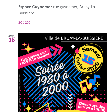
Espace Guynemer
rue guynemer, Bruay-La-
Buissière
2€ à 20€
sam
15