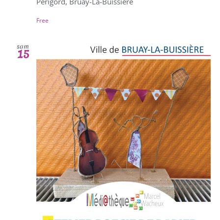
Périgord, Bruay-La-Buissière
Free
sam
15