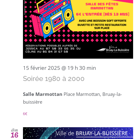
15 février 2025 @ 19 h 30 min
Soirée 1980 à 2000
Salle Marmottan
Place Marmottan, Bruay-la-
buissière
6€
dim
16