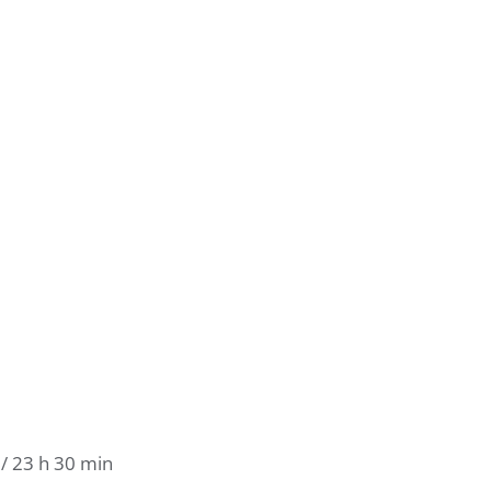
/
23 h 30 min