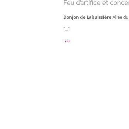
Feu d’artifice et conc
Donjon de Labuissière
Allée du
[...]
Free