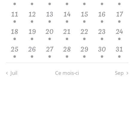
évènements,
évènements,
évènements,
évènements,
évènements,
évènement
évène
4
4
4
4
4
5
4
11
12
13
14
15
16
17
évènements,
évènements,
évènements,
évènements,
évènements,
évènements
évène
2
2
2
2
2
2
2
18
19
20
21
22
23
24
évènements,
évènements,
évènements,
évènements,
évènements,
évènements
évène
2
1
1
1
2
2
1
25
26
27
28
29
30
31
évènements,
évènement,
évènement,
évènement,
évènements,
évènements
évène
Juil
Ce mois-ci
Sep
S’ABONNER AU CALENDRIER